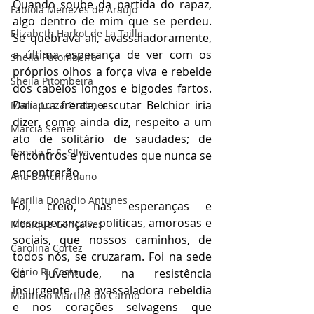
Quando soube da partida do rapaz, 
Fabíola Menezes de Araújo
algo dentro de mim que se perdeu. 
Elizabeth Harkot de La Taille
Se quebrava ali, avassaladoramente, 
a última esperança de ver com os 
Sheila Putombeira
próprios olhos a força viva e rebelde 
Sheila Pitombeira
dos cabelos longos e bigodes fartos. 
Dali pra frente, escutar Belchior iria 
Maria Luiza Grabner
dizer, como ainda diz, respeito a um 
Marcia Semer
ato de solitário de saudades; de 
Renata F. S. SIlva
encontros e juventudes que nunca se 
encontrarão. 
Ana Bonchristiano
Marilia Donadio Antunes
Foi, creio, nas esperanças e 
desesperanças, politicas, amorosas e 
Monique Gonçalves
sociais, que nossos caminhos, de 
Carolina Cortez
todos nós, se cruzaram. Foi na sede 
Clério R. Costa
da juventude, na resistência 
insurgente, na avassaladora rebeldia 
Maurício Martins do Carmo
e nos corações selvagens que 