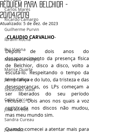
RÉQUIEM PARA BELCHIOR -
Carlos Marés
20/04/2019
Ricardo Camargo
Atualizado:
5 de dez. de 2023
Guilherme Purvin
-
CLAUDIO CARVALHO
-
Ibraim Rocha
Rui Vianna
Depois de dois anos do 
desaparecimento da presença física 
Madeleine Hutyra
de Belchior, disco a disco, volto a 
Marise Duarte
escutá-lo. Respeitando o tempo da 
lembrança e do luto, da tristeza e das 
Johny GIffoni
desesperanças, os LPs começam a 
Sebastião Staut
ser liberados do seu período 
Celso Coccaro
recluso... Dois anos nos quais a voz 
registrada nos discos não mudou, 
João Alfredo
mas meu mundo sim.
Sandra Cureau
Quando comecei a atentar mais para 
José Nuzzi