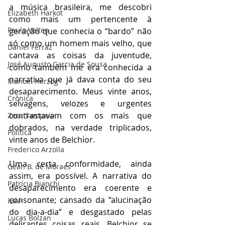
a música brasileira, me descobri 
Elizabeth Harkot
como mais um pertencente à  
Paulo Velten
geração que conhecia o “bardo” não 
só como um homem mais velho, que 
Daniel Ferraz
cantava as coisas da juventude, 
José Augusto Garcia de Sousa
como também me era conhecida a 
narrativa que já dava conta do seu 
Manoel Herzog
desaparecimento. Meus vinte anos, 
Crônica
selvagens, velozes e urgentes 
contrastavam com os mais que 
Zeca Sampaio
dobrados, na verdade triplicados, 
Política
vinte anos de Belchior. 
Frederico Arzolla
Uma certa conformidade, ainda 
Gean B. de Moraes
assim, era possível. A narrativa do 
Patrícia Bianchi
desaparecimento era coerente e 
consonante; cansado da “alucinação 
IBAP
do dia-a-dia” e desgastado pelas 
Lucas Bolzan
delirantes coisas reais, Belchior se 