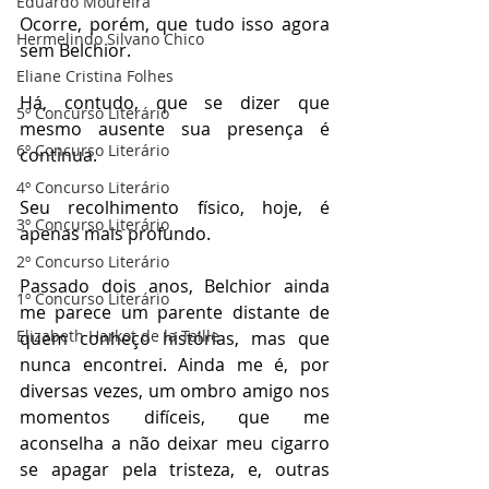
Eduardo Moureira
Ocorre, porém, que tudo isso agora 
Hermelindo Silvano Chico
sem Belchior.
Eliane Cristina Folhes
Há, contudo, que se dizer que 
5º Concurso Literário
mesmo ausente sua presença é 
6º Concurso Literário
continua. 
4º Concurso Literário
Seu recolhimento físico, hoje, é 
3º Concurso Literário
apenas mais profundo.
2º Concurso Literário
Passado dois anos, Belchior ainda 
1º Concurso Literário
me parece um parente distante de 
Elizabeth Harkot de la Taille
quem conheço histórias, mas que 
nunca encontrei. Ainda me é, por 
diversas vezes, um ombro amigo nos 
momentos difíceis, que me 
aconselha a não deixar meu cigarro 
se apagar pela tristeza, e, outras 