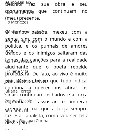
Dalmo Dallari
Belchior fez sua obra e seu 
monumento que continuam no 
Marina Yukawa
(meu) presente. 
Flo Menezes
O tempo passou, mexeu com a 
Márcia Carneiro Leão
gente, sim, com o mundo e com a 
Leandro Bernardo
política, e os punhais de amores 
IBAP
traídos e os inimigos saltaram das 
linhas das canções para a realidade 
Marcelo Lucca
alucinante que o poeta rebelde 
Ercilene Vita
profetizara. De fato, ao vivo é muito 
pior. O mundo, ao que tudo indica, 
José Eleutério B. Alves
continua a querer nos atirar, os 
Juliana Torres
sinais continuam fechados e a força 
Regina Piccolo
continua a assustar e imperar 
fazendo o mal que a força sempre 
Bernardo Lins
faz. E aí, analista, como vou ser feliz 
Miguel Gustavo Cunha
desse jeito?