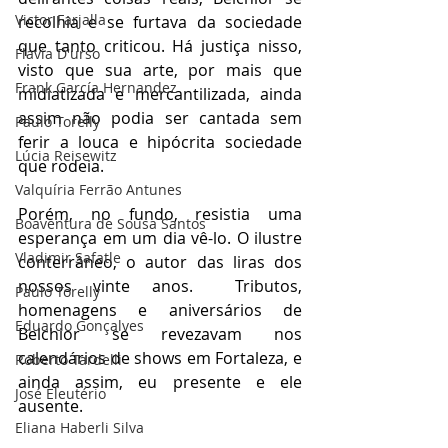
Victor Farjalla
recolhia e se furtava da sociedade 
que tanto criticou. Há justiça nisso, 
Flavia D'urso
visto que sua arte, por mais que 
Frank García Hernandez
midiatizada e mercantilizada, ainda 
assim não podia ser cantada sem 
Paulo Torelly
ferir a louca e hipócrita sociedade 
Lúcia Reisewitz
que rodeia. 
Valquíria Ferrão Antunes
Porém, no fundo, resistia uma 
Boaventura de Sousa Santos
esperança em um dia vê-lo. O ilustre 
Vladimir Safatle
conterrâneo, o autor das liras dos 
nossos vinte anos.  Tributos, 
Paulo Torelly
homenagens e aniversários de 
Eduardo Gonçalves
Belchior se revezavam nos 
calendários de shows em Fortaleza, e 
Roberto Tardelli
ainda assim, eu presente e ele 
José Eleutério
ausente. 
Eliana Haberli Silva