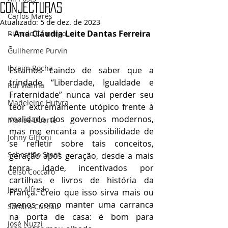
CONJECTURAS
Carlos Marés
Atualizado:
5 de dez. de 2023
- Ana Cláudia Leite Dantas Ferreira 
Ricardo Camargo
- 
Guilherme Purvin
Ibraim Rocha
Estamos caindo de saber que a 
trindade “Liberdade, Igualdade e 
Rui Vianna
Fraternidade” nunca vai perder seu 
Madeleine Hutyra
teor extremamente utópico frente à 
realidade dos governos modernos, 
Marise Duarte
mas me encanta a possibilidade de 
Johny GIffoni
se refletir sobre tais conceitos, 
Sebastião Staut
geração após geração, desde a mais 
tenra idade, incentivados por 
Celso Coccaro
cartilhas e livros de história da 
João Alfredo
França. Creio que isso sirva mais ou 
menos como manter uma carranca 
Sandra Cureau
na porta de casa: é bom para 
José Nuzzi