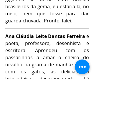
brasileiros da gema, eu estaria lá, no 
meio, nem que fosse para dar 
guarda-chuvada. Pronto, falei.
Ana Cláudia Leite Dantas Ferreira
 é 
poeta, professora, desenhista e 
escritora. Aprendeu com os 
passarinhos a amar o cheiro do 
orvalho na grama de manhãzinha e, 
com os gatos, as delícias da 
brincadeira despreocupada. Fã 
incondicional de Quintana, 
passarinha pela vida, porque não 
está aqui de passagem.