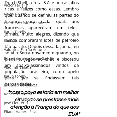
Dutch Shell, a Total S.A. e outras afins 
Victor Farjalla
ricas e felizes como essas. Lembro 
Flavia D'urso
que, quando se definiu as partes do 
tesouro para cada qual, uns 
Frank García Hernandez
franceses apareceram em teles-
Paulo Torelly
jornais, muito alegres, dizendo que 
nunca compraram lotes de petróleo 
Lúcia Reisewitz
tão barato. Depois dessa façanha, eu 
Valquíria Ferrão Antunes
só vi o Serra novamente quando, no 
Boaventura de Sousa Santos
plenário, jogou ao chão e pisoteou 
em abaixo-assinados vindos da 
Vladimir Safatle
população brasileira, como apelo 
Paulo Torelly
para que se findassem tais 
barbaridades.
Eduardo Gonçalves
"nosso povo estaria em melhor 
Roberto Tardelli
situação se prestasse mais 
José Eleutério
atenção à França do que aos 
Eliana Haberli Silva
EUA"