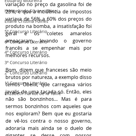
Eduardo Moureira
variação no preço da gasolina foi de 
Hermelindo Silvano Chico
23%, e que a incidência de impostos 
variava de 56% a 60% dos preços do 
Eliane Cristina Folhes
produto na bomba, a insatisfação foi 
5º Concurso Literário
geral e os coletes amarelos 
ameaçaram, levando o governo 
6º Concurso Literário
francês a se empenhar mais por 
4º Concurso Literário
melhores recursos.
3º Concurso Literário
Bom, dizem que franceses são meio 
2º Concurso Literário
brutos por natureza, a exemplo disso 
1º Concurso Literário
temos Obelix, que carregava vários 
javalis de uma tacada só. Então, eles 
Elizabeth Harkot de la Taille
não são bonzinhos... Mas é para 
sermos bonzinhos com aqueles que 
nos exploram? Bem que eu gostaria 
de vê-los contra o nosso governo, 
adoraria mais ainda se o duelo de 
gigantes se desse com nossos 