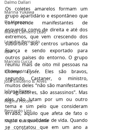
Dalmo Dallari
Os coletes amarelos formam um 
Marina Yukawa
grupo apartidário e espontâneo que 
Flo Menezes
compreende manifestantes de 
esquerda como de direita e até dos 
Márcia Carneiro Leão
extremos, que vem crescendo dos 
Leandro Bernardo
subúrbios aos centros urbanos da 
França e sendo exportado para 
IBAP
outros países do entorno. O grupo 
Marcelo Lucca
reuniu mais de oito mil pessoas na 
Champs Elysée
. Eles são bravos, 
Ercilene Vita
segundo Castaner, o ministro, 
José Eleutério B. Alves
muitos deles “não são manifestantes 
Juliana Torres
ou agitadores, são assassinos”. Mas 
eles não lutam por um ou outro 
Regina Piccolo
tema e sim pelo que consideram 
Bernardo Lins
errado, aquilo que afeta de fato o 
custo e a qualidade de vida. Quando 
Miguel Gustavo Cunha
se constatou que em um ano a 