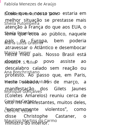
Fabíola Menezes de Araújo
Creio que o nosso povo estaria em 
Elizabeth Harkot de La Taille
melhor situação se prestasse mais 
Sheila Putombeira
atenção à França do que aos EUA, o 
Sheila Pitombeira
lema que ecoa ao público, naquele 
país da Europa, bem poderia 
Maria Luiza Grabner
atravessar o Atlântico e desembocar 
Marcia Semer
neste meu país. Nosso Brasil está 
doente e o povo assiste ao 
Renata F. S. SIlva
descalabro calado sem reação ou 
Ana Bonchristiano
protesto. Ao passo que, em Paris, 
neste sábado, 16 de março, a 
Marilia Donadio Antunes
manifestação dos Gilets Jaunes 
Monique Gonçalves
(Coletes Amarelos) reuniu cerca de 
Carolina Cortez
oito mil manifestantes, muitos deles, 
“extremamente violentos”, como 
Clério R. Costa
disse Christophe Castaner, o 
Maurício Martins do Carmo
ministro do interior.