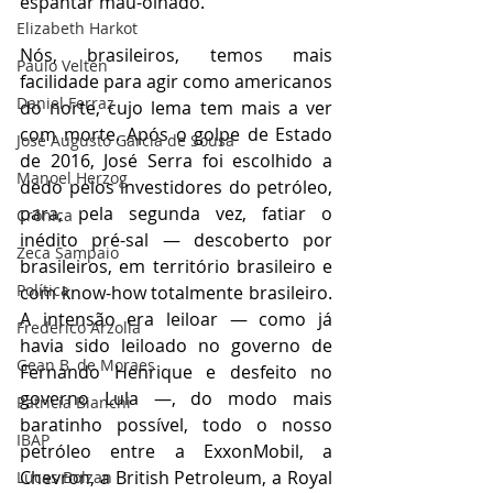
espantar mau-olhado.
Elizabeth Harkot
Nós, brasileiros, temos mais 
Paulo Velten
facilidade para agir como americanos 
Daniel Ferraz
do norte, cujo lema tem mais a ver 
com morte. Após o golpe de Estado 
José Augusto Garcia de Sousa
de 2016, José Serra foi escolhido a 
Manoel Herzog
dedo pelos investidores do petróleo, 
para, pela segunda vez, fatiar o 
Crônica
inédito pré-sal — descoberto por 
Zeca Sampaio
brasileiros, em território brasileiro e 
Política
com know-how totalmente brasileiro. 
A intensão era leiloar — como já 
Frederico Arzolla
havia sido leiloado no governo de 
Gean B. de Moraes
Fernando Henrique e desfeito no 
governo Lula —, do modo mais 
Patrícia Bianchi
baratinho possível, todo o nosso 
IBAP
petróleo entre a ExxonMobil, a 
Chevron, a British Petroleum, a Royal 
Lucas Bolzan