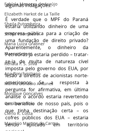
Fabíola Menezes de Araújo
algumas indagações.
Elizabeth Harkot de La Taille
É verdade que o MPF do Paraná 
Sheila Putombeira
estaria utilizando dinheiro de uma 
empresa pública para a criação de 
Sheila Pitombeira
uma fundação de direito privado? 
Maria Luiza Grabner
Aparentemente, o dinheiro da 
Marcia Semer
Petrobrás já estaria perdido – tratar-
se-ia de multa de natureza cível 
Renata F. S. SIlva
imposta pelo governo dos EUA, por 
Ana Bonchristiano
lesão a direitos de acionistas norte-
americanos. Se a resposta à 
Marilia Donadio Antunes
pergunta for afirmativa, em última 
Monique Gonçalves
análise o acordo estaria revertendo 
em benefício de nosso país, pois o 
Carolina Cortez
que tinha destinação certa – os 
Clério R. Costa
cofres públicos dos EUA – estaria 
Maurício Martins do Carmo
sendo aplicado em território 