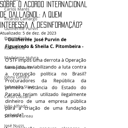
Sobre o acordo internacional
Carlos Marés
de Dallagnol: A quem
Ricardo Camargo
interessa a desinformação?
Guilherme Purvin
Atualizado:
5 de dez. de 2023
Ibraim Rocha
- Guilherme  José Purvin de 
Figueiredo & Sheila C. Pitombeira - 
Rui Vianna
Madeleine Hutyra
O STF impôs uma derrota à Operação 
Lava Jato, inviabilizando a luta contra 
Marise Duarte
a corrupção política no Brasil? 
Johny GIffoni
Procuradores da República da 
Sebastião Staut
primeira instância do Estado do 
Paraná teriam utilizado ilegalmente 
Celso Coccaro
dinheiro de uma empresa pública 
João Alfredo
para a criação de uma fundação 
privada? 
Sandra Cureau
José Nuzzi