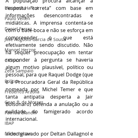
A população procura alcançar a 
resposta “correta” com base em 
Elizabeth Harkot
informações desencontradas e 
Paulo Velten
midiáticas. A imprensa contenta-se 
Daniel Ferraz
com o bate-boca e não se esforça em 
compreender o que está 
José Augusto Garcia de Sousa
efetivamente sendo discutido. Não 
Manoel Herzog
há sequer preocupação em tentar 
responder à pergunta se haveria 
Crônica
algum motivo plausível, político ou 
Zeca Sampaio
pessoal, para que Raquel Dodge (que 
Política
é a Procuradora Geral da República 
nomeada por Michel Temer e que 
Frederico Arzolla
tanta antipatia desperta a Jair 
Gean B. de Moraes
Bolsonaro) defenda a anulação ou a 
nulidade do famigerado acordo 
Patrícia Bianchi
internacional. 
IBAP
Vídeo gravado por Deltan Dallagnol e 
Lucas Bolzan