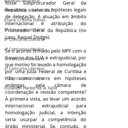
Eduardo Moureira
fosse Subprocurador Geral da 
República – salvo as hipóteses legais 
Hermelindo Silvano Chico
de delegação. A atuação em âmbito 
Eliane Cristina Folhes
internacional é atribuição do 
5º Concurso Literário
Procurador Geral da República (no 
caso, Raquel Dodge). 
6º Concurso Literário
4º Concurso Literário
Se o acordo firmado pelo MPF com o 
Governo dos EUA é extrajudicial, por 
3º Concurso Literário
que motivo foi levado a homologação 
2º Concurso Literário
por uma Juíza Federal de Curitiba e 
não, como ocorre em hipóteses 
1º Concurso Literário
análogas, pela câmara de 
Elizabeth Harkot de la Taille
coordenação e revisão competente? 
À primeira vista, ao levar um acordo 
internacional extrajudicial para 
homologação judicial, a intenção 
seria usurpar a competência do 
órgão ministerial. Se, contudo, o 