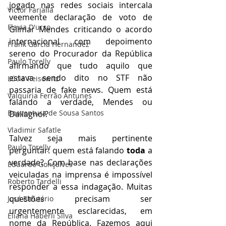
jogado nas redes sociais intercala 
Victor Farjalla
veemente declaração de voto de 
Flavia D'urso
Gilmar Mendes criticando o acordo 
internacional com depoimento 
Frank García Hernandez
sereno do Procurador da República 
Paulo Torelly
afirmando que tudo aquilo que 
estava sendo dito no STF não 
Lúcia Reisewitz
passaria de fake news. Quem está 
Valquíria Ferrão Antunes
falando a verdade, Mendes ou 
Boaventura de Sousa Santos
Dallagnol? 
Vladimir Safatle
Talvez seja mais pertinente 
Paulo Torelly
perguntar: quem está falando 
toda
 a 
verdade? Com base nas declarações 
Eduardo Gonçalves
veiculadas na imprensa é impossível 
Roberto Tardelli
responder a essa indagação. Muitas 
questões precisam ser 
José Eleutério
urgentemente esclarecidas, em 
Eliana Haberli Silva
nome da República. Fazemos aqui 