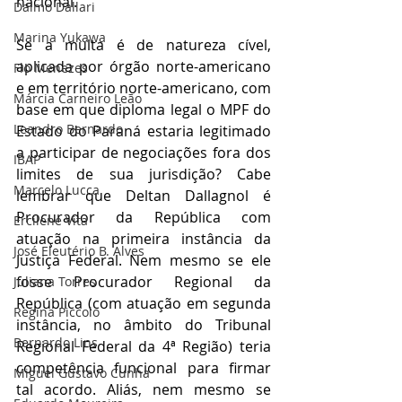
nacional. 
Dalmo Dallari
Marina Yukawa
Se a multa é de natureza cível, 
aplicada por órgão norte-americano 
Flo Menezes
e em território norte-americano, com 
Márcia Carneiro Leão
base em que diploma legal o MPF do 
Leandro Bernardo
Estado do Paraná estaria legitimado 
a participar de negociações fora dos 
IBAP
limites de sua jurisdição? Cabe 
Marcelo Lucca
lembrar que Deltan Dallagnol é 
Procurador da República com 
Ercilene Vita
atuação na primeira instância da 
José Eleutério B. Alves
Justiça Federal. Nem mesmo se ele 
fosse Procurador Regional da 
Juliana Torres
República (com atuação em segunda 
Regina Piccolo
instância, no âmbito do Tribunal 
Bernardo Lins
Regional Federal da 4ª Região) teria 
competência funcional para firmar 
Miguel Gustavo Cunha
tal acordo. Aliás, nem mesmo se 