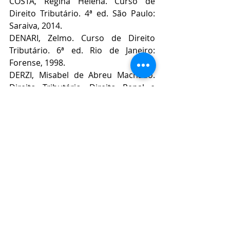
COSTA, Regina Helena. Curso de 
Direito Tributário. 4ª ed. São Paulo: 
Saraiva, 2014.
DENARI, Zelmo. Curso de Direito 
Tributário. 6ª ed. Rio de Janeiro: 
Forense, 1998.
DERZI, Misabel de Abreu Machado. 
Direito Tributário, Direito Penal e 
tipo. 2ª ed. São Paulo: Revista dos 
Tribunais, 2007.
DÓRIA, Antonio Roberto Sampaio. 
Evasão e elisão fiscal. In: ATALIBA, 
Geraldo [org.]. Elementos de Direito 
Tributário. São Paulo: Revista dos 
Tribunais, 1978, pp. 447-476.
FARIA, Luís Alberto Gurgel de. Arts. 
113 a 138. In: FREITAS, Vladimir 
Passos de [org.]. Código Tributário 
Nacional comentado. 6ª ed. São 