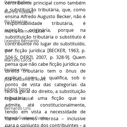
Dalmo Dallari
contribuinte principal como também 
a substituição tributária, que, como 
Marina Yukawa
ensina Alfredo Augusto Becker, não é 
Flo Menezes
responsabilidade tributária, é 
sujeição originária, porque na 
Márcia Carneiro Leão
substituição tributária o substituto é 
Leandro Bernardo
contribuinte no lugar do substituído, 
por ficção jurídica [BECKER, 1963, p. 
IBAP
504-5; DERZI, 2007, p. 328-9]. Quem 
Marcelo Lucca
pensa que não cabe ficção jurídica no 
Ercilene Vita
direito tributário tem o ônus de 
explicar como se qualifica, sob o 
José Eleutério B. Alves
ponto de vista das categorias da 
Juliana Torres
teoria geral do direito, a substituição 
tributária: é uma ficção que se 
Regina Piccolo
admite, até constitucionalmente, 
Bernardo Lins
tendo em vista a necessidade de 
Miguel Gustavo Cunha
tornar menos onerosa – inclusive 
para o conjunto dos contribuintes – a 