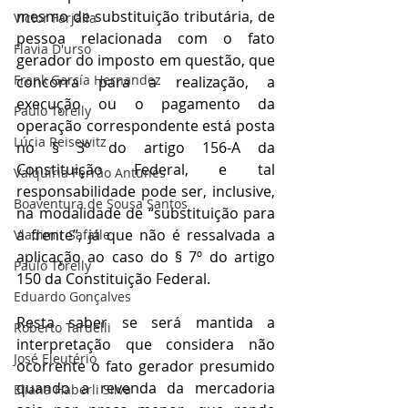
mesmo de substituição tributária, de 
Victor Farjalla
pessoa relacionada com o fato 
Flavia D'urso
gerador do imposto em questão, que 
Frank García Hernandez
concorra para a realização, a 
execução ou o pagamento da 
Paulo Torelly
operação correspondente está posta 
Lúcia Reisewitz
no § 3º do artigo 156-A da 
Constituição Federal, e tal 
Valquíria Ferrão Antunes
responsabilidade pode ser, inclusive, 
Boaventura de Sousa Santos
na modalidade de “substituição para 
a frente”, já que não é ressalvada a 
Vladimir Safatle
aplicação ao caso do § 7º do artigo 
Paulo Torelly
150 da Constituição Federal. 
Eduardo Gonçalves
Resta saber se será mantida a 
Roberto Tardelli
interpretação que considera não 
José Eleutério
ocorrente o fato gerador presumido 
quando a revenda da mercadoria 
Eliana Haberli Silva