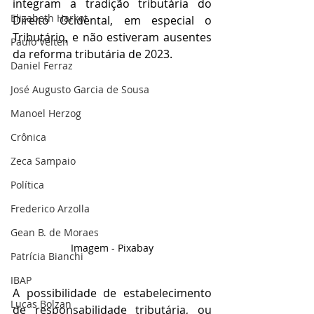
integram a tradição tributária do 
Elizabeth Harkot
Direito Ocidental, em especial o 
Tributário, e não estiveram ausentes 
Paulo Velten
da reforma tributária de 2023.
Daniel Ferraz
José Augusto Garcia de Sousa
Manoel Herzog
Crônica
Zeca Sampaio
Política
Frederico Arzolla
Gean B. de Moraes
Imagem - Pixabay
Patrícia Bianchi
IBAP
A possibilidade de estabelecimento 
Lucas Bolzan
de responsabilidade tributária, ou 