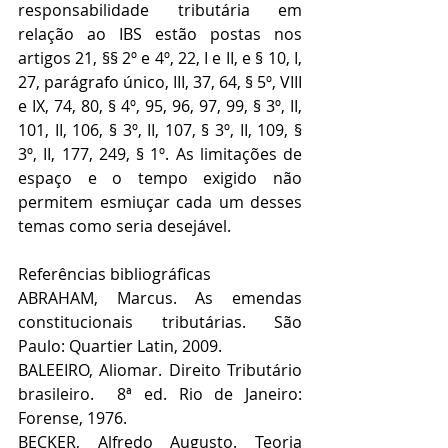
responsabilidade tributária em 
relação ao IBS estão postas nos 
artigos 21, §§ 2º e 4º, 22, I e II, e § 10, I, 
27, parágrafo único, III, 37, 64, § 5º, VIII 
e IX, 74, 80, § 4º, 95, 96, 97, 99, § 3º, II, 
101, II, 106, § 3º, II, 107, § 3º, II, 109, § 
3º, II, 177, 249, § 1º. As limitações de 
espaço e o tempo exigido não 
permitem esmiuçar cada um desses 
temas como seria desejável.
Referências bibliográficas 
ABRAHAM, Marcus. As emendas 
constitucionais tributárias. São 
Paulo: Quartier Latin, 2009.
BALEEIRO, Aliomar. Direito Tributário 
brasileiro.  8ª ed. Rio de Janeiro: 
Forense, 1976.
BECKER, Alfredo Augusto. Teoria 