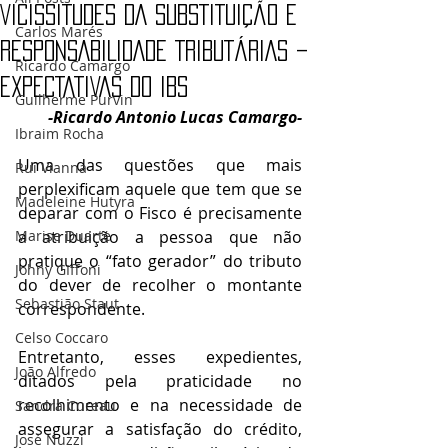
VICISSITUDES DA SUBSTITUIÇÃO E
Carlos Marés
RESPONSABILIDADE TRIBUTÁRIAS –
Ricardo Camargo
EXPECTATIVAS DO IBS
Guilherme Purvin
-
Ricardo Antonio Lucas Camargo-
Ibraim Rocha
Uma das questões que mais 
Rui Vianna
perplexificam aquele que tem que se 
Madeleine Hutyra
deparar com o Fisco é precisamente 
Marise Duarte
a atribuição a pessoa que não 
pratique o “fato gerador” do tributo 
Johny GIffoni
do dever de recolher o montante 
Sebastião Staut
correspondente.
Celso Coccaro
Entretanto, esses expedientes, 
João Alfredo
ditados pela praticidade no 
recolhimento e na necessidade de 
Sandra Cureau
assegurar a satisfação do crédito, 
José Nuzzi