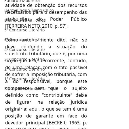
Eduardo Moureira
atividade de obtenção dos recursos 
Hermelindo Silvano Chico
necessários para o desempenho das 
atribuições do Poder Público 
Eliane Cristina Folhes
[FERREIRA NETO, 2010, p. 57]. 
5º Concurso Literário
Como anteriormente dito, não se 
6º Concurso Literário
deve confundir a situação do 
4º Concurso Literário
substituto tributário, que é, por uma 
3º Concurso Literário
ficção jurídica, decorrente, contudo, 
de uma relação com o fato passível 
2º Concurso Literário
de sofrer a imposição tributária, com 
1º Concurso Literário
a do responsável, porque este 
comparece sem que o sujeito 
Elizabeth Harkot de la Taille
definido como “contribuinte” deixe 
de figurar na relação jurídica 
originária: aqui, o que se tem é uma 
posição de garante em face do 
devedor principal [BECKER, 1963, p. 