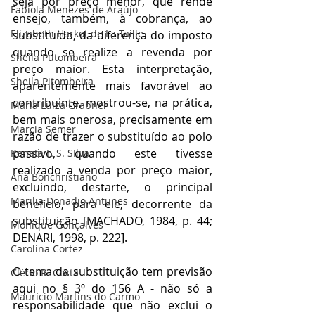
seja por preço menor, que rende 
Fabíola Menezes de Araújo
ensejo, também, à cobrança, ao 
Elizabeth Harkot de La Taille
substituído, da diferença do imposto 
quando se realize a revenda por 
Sheila Putombeira
preço maior. Esta interpretação, 
Sheila Pitombeira
aparentemente mais favorável ao 
contribuinte, mostrou-se, na prática, 
Maria Luiza Grabner
bem mais onerosa, precisamente em 
Marcia Semer
razão de trazer o substituído ao polo 
passivo, quando este tivesse 
Renata F. S. SIlva
realizado a venda por preço maior, 
Ana Bonchristiano
excluindo, destarte, o principal 
Marilia Donadio Antunes
benefício, para ele, decorrente da 
substituição [MACHADO, 1984, p. 44; 
Monique Gonçalves
DENARI, 1998, p. 222]. 
Carolina Cortez
O tema da substituição tem previsão 
Clério R. Costa
aqui no § 3º do 156 A - não só a 
Maurício Martins do Carmo
responsabilidade que não exclui o 