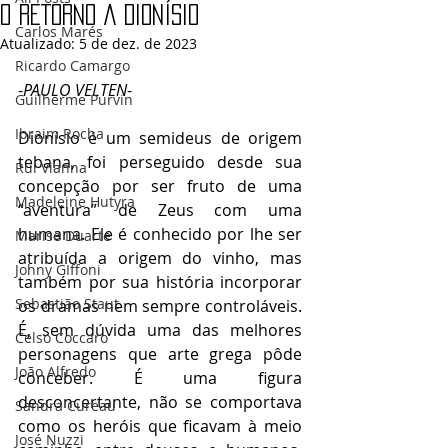
O RETORNO A DIONÍSIO
Carlos Marés
Atualizado:
5 de dez. de 2023
Ricardo Camargo
-
PAULO VELTEN
-
Guilherme Purvin
Ibraim Rocha
Dionísio é um semideus de origem 
tebana, foi perseguido desde sua 
Rui Vianna
concepção por ser fruto de uma 
Madeleine Hutyra
“aventura” de Zeus com uma 
humana. Ele é conhecido por lhe ser 
Marise Duarte
atribuída a origem do vinho, mas 
Johny GIffoni
também por sua história incorporar 
Sebastião Staut
os dramas nem sempre controláveis. 
É, sem dúvida uma das melhores 
Celso Coccaro
personagens que arte grega pôde 
João Alfredo
conceber. É uma figura 
desconcertante, não se comportava 
Sandra Cureau
como os heróis que ficavam à meio 
José Nuzzi