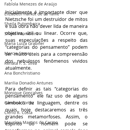
Fabíola Menezes de Araújo
Inicialmente é importante dizer que 
Elizabeth Harkot de La Taille
Nietzsche foi um destruidor de mitos 
Sheila Putombeira
e sua obra não dever lida de maneira 
objetiva, útil ou linear. Ocorre que, 
Sheila Pitombeira
suas especulações a respeito das 
Maria Luiza Grabner
“categorias do pensamento” podem 
Marcia Semer
ser muito uteis para a compreensão 
dos nebulosos fenômenos vividos 
Renata F. S. SIlva
atualmente.
Ana Bonchristiano
Marilia Donadio Antunes
Para definir as tais “categorias do 
Monique Gonçalves
pensamento” ele faz uso de alguns 
símbolos de linguagem, dentre os 
Carolina Cortez
quais hoje destacaremos as três 
Clério R. Costa
grandes metamorfoses. Assim, o 
Maurício Martins do Carmo
espírito do homem pode se 