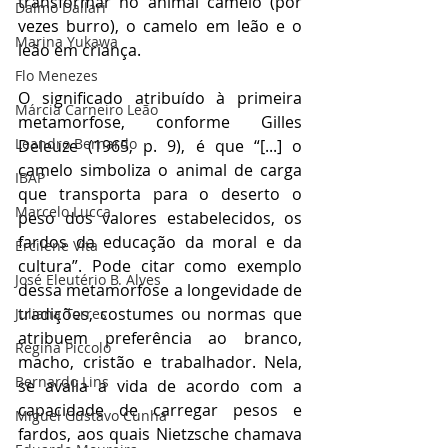
transformar no animal camelo (por 
Dalmo Dallari
vezes burro), o camelo em leão e o 
Marina Yukawa
leão em criança.
Flo Menezes
O significado atribuído à primeira 
Márcia Carneiro Leão
metamorfose, conforme Gilles 
Leandro Bernardo
Deleuze (1965, p. 9), é que “[...] o 
camelo simboliza o animal de carga 
IBAP
que transporta para o deserto o 
Marcelo Lucca
peso dos valores estabelecidos, os 
fardos da educação da moral e da 
Ercilene Vita
cultura”. Pode citar como exemplo 
José Eleutério B. Alves
dessa metamorfose a longevidade de 
tradições, costumes ou normas que 
Juliana Torres
atribuem preferência ao branco, 
Regina Piccolo
macho, cristão e trabalhador. Nela, 
Bernardo Lins
se avalia a vida de acordo com a 
capacidade de carregar pesos e 
Miguel Gustavo Cunha
fardos, aos quais Nietzsche chamava 