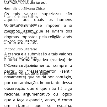
Eduardo Moureira
de “valores superiores”.
Hermelindo Silvano Chico
Os tais valores superiores são 
Eliane Cristina Folhes
aqueles aos quais os homens 
5º Concurso Literário
voluntariamente se impõem a si 
mesmos, assim que se livram dos 
6º Concurso Literário
dogmas impostos pela religião após 
4º Concurso Literário
a “morte de Deus”.
3º Concurso Literário
A crença e a submissão a tais valores 
2º Concurso Literário
é uma forma negativa (reativa) de 
exercer o pensamento, sempre a 
1º Concurso Literário
partir do “ressentimento” (sentir 
Elizabeth Harkot de la Taille
novamente) que se dá por contágio, 
por contaminação. Importante dessa 
observação que é que não há algo 
racional, argumentativo ou lógico 
que a faça expandir, antes, é como 
um rizoma que se espalha, 