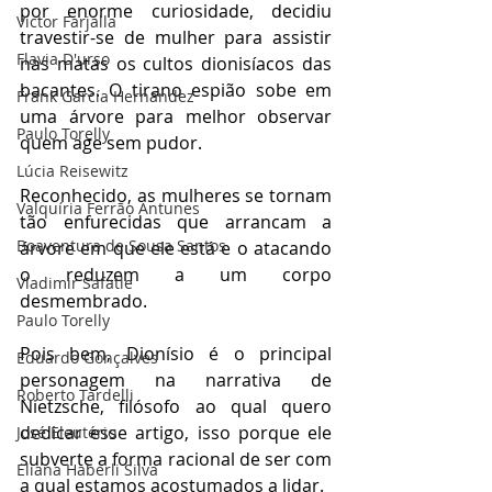
por enorme curiosidade, decidiu 
Victor Farjalla
travestir-se de mulher para assistir 
Flavia D'urso
nas matas os cultos dionisíacos das 
bacantes. O tirano espião sobe em 
Frank García Hernandez
uma árvore para melhor observar 
Paulo Torelly
quem age sem pudor.
Lúcia Reisewitz
Reconhecido, as mulheres se tornam 
Valquíria Ferrão Antunes
tão enfurecidas que arrancam a 
Boaventura de Sousa Santos
árvore em que ele está e o atacando 
o reduzem a um corpo 
Vladimir Safatle
desmembrado.
Paulo Torelly
Pois bem, Dionísio é o principal 
Eduardo Gonçalves
personagem na narrativa de 
Roberto Tardelli
Nietzsche, filósofo ao qual quero 
dedicar esse artigo, isso porque ele 
José Eleutério
subverte a forma racional de ser com 
Eliana Haberli Silva
a qual estamos acostumados a lidar.