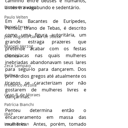
caminho entre deuses e humanos, 
antes era vagabundo e sedentário.
Elizabeth Harkot
Paulo Velten
Em As Bacantes de Eurípedes,  
Daniel Ferraz
Penteu, tirano de Tebas, é descrito 
como uma figura autoritária, um 
José Augusto Garcia de Sousa
grande estraga prazeres que 
Manoel Herzog
pretende acabar com os festas 
dionisíacas nas quais mulheres 
Crônica
inebriadas abandonavam seus lares 
Zeca Sampaio
para segui-lo para dançarem. Dos 
Política
primórdios gregos até atualmente os 
tiranos se caracterizam por não 
Frederico Arzolla
gostarem de mulheres livres e 
Gean B. de Moraes
dançarinas.
Patrícia Bianchi
Penteu determina então o 
IBAP
encarceramento em massa das 
mulheres.  Antes, porém, tomado 
Lucas Bolzan