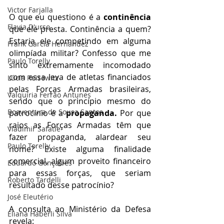
Victor Farjalla
O que eu questiono é a 
continência 
Flavia D'urso
que ele presta. Continência a quem? 
Estaria ele competindo em alguma 
Frank García Hernandez
olimpíada militar? Confesso que me 
Paulo Torelly
sinto extremamente incomodado 
com essa leva de atletas financiados 
Lúcia Reisewitz
pelas Forças Armadas brasileiras, 
Valquíria Ferrão Antunes
sendo que o princípio mesmo do 
Boaventura de Sousa Santos
patrocínio é a 
propaganda.
 Por que 
raios as Forças Armadas têm que 
Vladimir Safatle
fazer propaganda, alardear seu 
Paulo Torelly
nome? Existe alguma finalidade 
comercial, algum proveito financeiro 
Eduardo Gonçalves
para essas forças, que seriam 
Roberto Tardelli
resultado desse patrocínio?
José Eleutério
A consulta ao Ministério da Defesa 
Eliana Haberli Silva
revela: