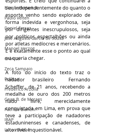
esportes. E creio que continuarei a 
ser, independentemente do quanto o 
Elizabeth Harkot
esporte venho sendo explorado de 
Paulo Velten
forma indevida e vergonhosa, seja 
Daniel Ferraz
por dirigentes inescrupulosos, seja 
por políticos espertalhões ou ainda 
José Augusto Garcia de Sousa
por atletas medíocres e mercenários. 
Manoel Herzog
E é exatamente esse o ponto ao qual 
eu queria chegar.
Crônica
Zeca Sampaio
A foto do início do texto traz o 
Política
nadador brasileiro  Fernando 
Scheffer, de 21 anos, recebendo a 
Frederico Arzolla
medalha de ouro dos 200 metros 
Gean B. de Moraes
nado livre, merecidamente 
conquistada em Lima, em prova que 
Patrícia Bianchi
teve a participação de nadadores 
IBAP
estaduninenses e canadenses, de 
alto nível. Inquestionável.
Lucas Bolzan