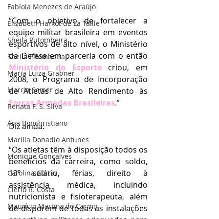
Fabíola Menezes de Araújo
“Com o objetivo de fortalecer a 
Elizabeth Harkot de La Taille
equipe militar brasileira em eventos 
Sheila Putombeira
esportivos de alto nível, o Ministério 
da Defesa em parceria com o então 
Sheila Pitombeira
Ministério do Esporte
 criou, em 
Maria Luiza Grabner
2008, o Programa de Incorporação 
Marcia Semer
de Atletas de Alto Rendimento às 
Forças Armadas Brasileiras
.”
Renata F. S. SIlva
Ana Bonchristiano
Diz ainda:
Marilia Donadio Antunes
“Os atletas têm à disposição todos os 
Monique Gonçalves
benefícios da carreira, como soldo, 
13º salário, férias, direito à 
Carolina Cortez
assistência médica, incluindo 
Clério R. Costa
nutricionista e fisioterapeuta, além 
Maurício Martins do Carmo
de disporem de todas as instalações 