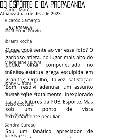
DO ESPORTE E DA PROPAGANDA
Carlos Marés
Atualizado:
5 de dez. de 2023
Ricardo Camargo
-
RUI VIANNA-
Guilherme Purvin
Ibraim Rocha
O que você sente ao ver essa foto? O 
Rui Vianna
garboso atleta, no lugar mais alto do 
Madeleine Hutyra
pódio, olhar compenetrado no 
infinito, estátua grega esculpida em 
Marise Duarte
granito? Orgulho, talvez satisfação. 
Johny GIffoni
Bom, resolvi adentrar um assunto 
Sebastião Staut
quase que totalmente inexplorado 
para os leitores da PUB. Esporte. Mas 
Celso Coccaro
sob um ponto de vista 
João Alfredo
extremamente peculiar.
Sandra Cureau
Sou um fanático apreciador de 
José Nuzzi