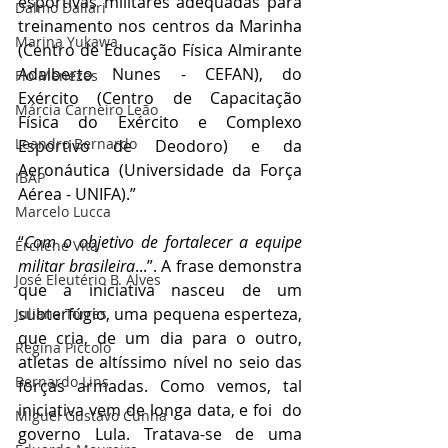
esportivas militares adequadas para 
Dalmo Dallari
treinamento nos centros da Marinha 
Marina Yukawa
(Centro de Educação Física Almirante 
Adalberto Nunes - CEFAN), do 
Flo Menezes
Exército (Centro de Capacitação 
Márcia Carneiro Leão
Física do Exército e Complexo 
Leandro Bernardo
Esportivo de Deodoro) e da 
Aeronáutica (Universidade da Força 
IBAP
Aérea - UNIFA).”
Marcelo Lucca
“
Com o objetivo de fortalecer a equipe 
Ercilene Vita
militar brasileira
...”. A frase demonstra 
José Eleutério B. Alves
que a iniciativa nasceu de um 
subterfúgio, uma pequena esperteza, 
Juliana Torres
que cria, de um dia para o outro, 
Regina Piccolo
atletas de altíssimo nível no seio das 
Bernardo Lins
forças armadas. Como vemos, tal 
iniciativa vem de longa data, e foi  do 
Miguel Gustavo Cunha
governo Lula. Tratava-se de uma 