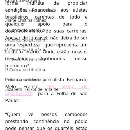
Eduardo Moureira
forma indireta de propiciar 
condições financeiras aos atletas 
Hermelindo Silvano Chico
brasileiros, carentes de todo e 
Eliane Cristina Folhes
qualquer apoio para o 
5º Concurso Literário
desenvolvimento de suas carreiras. 
Apesar de louvável, não deixa de ser 
6º Concurso Literário
uma “esperteza”, que representa um 
4º Concurso Literário
custo o erário. Onde estão nossos 
liberalóides furibundos nesse 
3º Concurso Literário
momento?
2º Concurso Literário
Como escreveu jornalista Bernardo 
1º Concurso Literário
Melo Franco, 
em artigo de 
Elizabeth Harkot de la Taille
agosto/2016
  para a Folha de São 
Paulo:
“Quem vê nossos campeões 
prestando continência no pódio 
pode pensar que os quartéis estão 