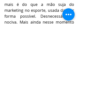
mais é do que a mão suja do 
marketing no esporte, usada da pior 
forma possível. Desnecessária e 
nociva. Mais ainda nesse momento 
de aprofundamento do militarismo 
como forma de dominação no 
cenário político brasileiro, e da 
consequente escalada do 
autoritarismo dela advinda. Isso sem 
falar na polarização violenta a que 
vem sendo submetida a sociedade 
civil brasileira.  O recado vai sendo 
inoculado subliminarmente. 
A discussão pode e deveria se 
estender bem mais do que essas 
poucas linhas, inclusive pelo aspecto 
de patrocínio privado, ou ainda do 