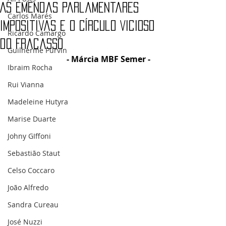
As Emendas Parlamentares
Carlos Marés
Impositivas e o Círculo Vicioso
Ricardo Camargo
do Fracasso
Guilherme Purvin
- Márcia MBF Semer - 
Ibraim Rocha
Rui Vianna
Madeleine Hutyra
Marise Duarte
Johny GIffoni
Sebastião Staut
Celso Coccaro
João Alfredo
Sandra Cureau
José Nuzzi