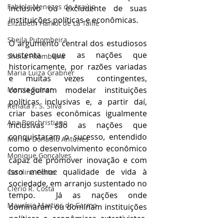
Fabíola Menezes de Araújo
inclusivo ou excludente de suas 
instituições políticas e econômicas.
Elizabeth Harkot de La Taille
Sheila Putombeira
O argumento central dos estudiosos 
sustenta que as nações que 
Sheila Pitombeira
historicamente, por razões variadas 
Maria Luiza Grabner
e muitas vezes contingentes, 
Marcia Semer
conseguiram modelar instituições 
políticas inclusivas e, a partir daí, 
Renata F. S. SIlva
criar bases econômicas igualmente 
Ana Bonchristiano
inclusivas são as nações que 
conquistaram o sucesso, entendido 
Marilia Donadio Antunes
como o desenvolvimento econômico 
Monique Gonçalves
capaz de promover inovação e com 
isso melhor qualidade de vida à 
Carolina Cortez
sociedade, em arranjo sustentado no 
Clério R. Costa
tempo.  Já as nações onde 
Maurício Martins do Carmo
dominaram ou dominam instituições 