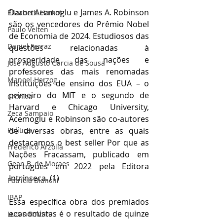
Daron Acemoglu e James A. Robinson 
Elizabeth Harkot
são os vencedores do Prêmio Nobel 
Paulo Velten
de Economia de 2024. Estudiosos das 
Daniel Ferraz
questões relacionadas à 
prosperidade das nações e 
José Augusto Garcia de Sousa
professores das mais renomadas 
Manoel Herzog
instituições de ensino dos EUA – o 
primeiro do MIT e o segundo de 
Crônica
Harvard e Chicago University, 
Zeca Sampaio
Acemoglu e Robinson são co-autores 
Política
de diversas obras, entre as quais 
destacamos o best seller Por que as 
Frederico Arzolla
Nações Fracassam, publicado em 
Gean B. de Moraes
português em 2022 pela Editora 
Intrínseca. (1)
Patrícia Bianchi
IBAP
Essa específica obra dos premiados 
economistas é o resultado de quinze 
Lucas Bolzan