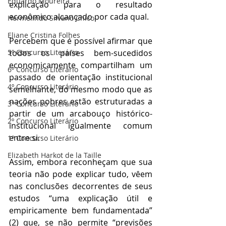
Eduardo Moureira
explicação para o resultado 
econômico alcançado por cada qual.
Hermelindo Silvano Chico
Eliane Cristina Folhes
Percebem que é possível afirmar que 
5º Concurso Literário
todos os países bem-sucedidos 
economicamente compartilham um 
6º Concurso Literário
passado de orientação institucional 
4º Concurso Literário
semelhante, do mesmo modo que as 
nações pobres estão estruturadas a 
3º Concurso Literário
partir de um arcabouço histórico-
2º Concurso Literário
institucional igualmente comum 
entre si.
1º Concurso Literário
Elizabeth Harkot de la Taille
Assim, embora reconheçam que sua 
teoria não pode explicar tudo, vêem 
nas conclusões decorrentes de seus 
estudos “uma explicação útil e 
empiricamente bem fundamentada” 
(2) que, se não permite “previsões 