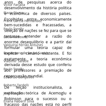
anos de pesquisas acerca do 
Victor Farjalla
desenvolvimento da história política 
Flavia D'urso
e econômica de diversos países. 
Escolhidas entre economicamente 
Frank García Hernandez
bem-sucedidas e fracassadas, a 
Paulo Torelly
seleção de nações se fez para que se 
tentasse entender a razão do 
Lúcia Reisewitz
enorme desequilíbrio e a partir daí 
Valquíria Ferrão Antunes
formular uma teoria capaz de 
Boaventura de Sousa Santos
explicar o cenário existente. E foi 
exatamente a teoria econômica 
Vladimir Safatle
derivada desse estudo que conferiu 
Paulo Torelly
aos professores a premiação de 
repercussão mundial.
Eduardo Gonçalves
Roberto Tardelli
De feição institucionalista, a 
explicação teórica de Acemoglu e 
José Eleutério
Robinson para o sucesso ou o 
Eliana Haberli Silva
fracasso das nações está no perfil 