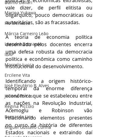
políticas e econômicas extrativistas, 
Dalmo Dallari
vale dizer, de perfil elitista ou 
Marina Yukawa
oligárquico, pouco democráticas ou 
autoritárias, são as fracassadas.
Flo Menezes
Márcia Carneiro Leão
A teoria de economia política 
Leandro Bernardo
desenhada pelos docentes encerra 
uma defesa robusta da democracia 
IBAP
política e econômica como caminho 
Marcelo Lucca
institucional do desenvolvimento.
Ercilene Vita
Identificando a origem histórico-
José Eleutério B. Alves
temporal da enorme diferença 
econômica que se estabeleceu entre 
Juliana Torres
as nações na Revolução Industrial, 
Regina Piccolo
Acemoglu e Robinson vão 
Bernardo Lins
relacionando elementos presentes 
no curso da história de diferentes 
Miguel Gustavo Cunha
Estados nacionais e extraindo daí 