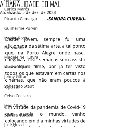
A banalidade do mal
Carlos Marés
Atualizado:
5 de dez. de 2023
-SANDRA CUREAU-
Ricardo Camargo
Guilherme Purvin
Ibraim Rocha
Desde jovem, sempre fui uma 
aficionada da sétima arte, a tal ponto 
Rui Vianna
que, na Porto Alegre onde nasci, 
Madeleine Hutyra
chegava a ficar semanas sem assistir 
a qualquer filme, por já ter visto 
Marise Duarte
todos os que estavam em cartaz nos 
Johny GIffoni
cinemas, que não eram poucos à 
Sebastião Staut
época.
Celso Coccaro
João Alfredo
Em virtude da pandemia de Covid-19 
que assola o mundo, venho 
Sandra Cureau
colocando em dia minhas virtudes de 
José Nuzzi