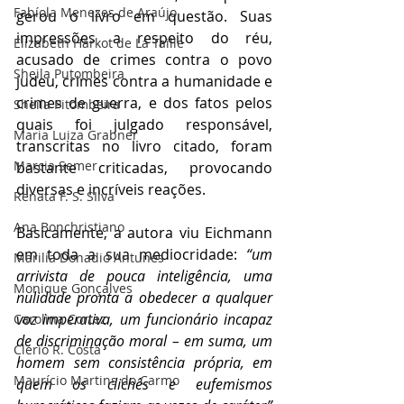
Fabíola Menezes de Araújo
gerou o livro em questão. Suas 
impressões a respeito do réu, 
Elizabeth Harkot de La Taille
acusado de crimes contra o povo 
Sheila Putombeira
judeu, crimes contra a humanidade e 
crimes de guerra, e dos fatos pelos 
Sheila Pitombeira
quais foi julgado responsável, 
Maria Luiza Grabner
transcritas no livro citado, foram 
Marcia Semer
bastante criticadas, provocando 
diversas e incríveis reações.
Renata F. S. SIlva
Ana Bonchristiano
Basicamente, a autora viu Eichmann 
em toda a sua mediocridade: 
“um 
Marilia Donadio Antunes
arrivista de pouca inteligência, uma 
Monique Gonçalves
nulidade pronta a obedecer a qualquer 
voz imperativa, um funcionário incapaz 
Carolina Cortez
de discriminação moral – em suma, um 
Clério R. Costa
homem sem consistência própria, em 
Maurício Martins do Carmo
quem os clichês e eufemismos 