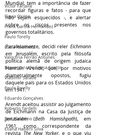
Mundial, tem a importância de fazer 
Victor Farjalla
recordar figuras e fatos - para que 
Flavia D'urso
não sejam esquecidos -, e alertar 
sobre os riscos presentes nos 
Frank García Hernandez
governos totalitários
.
Paulo Torelly
Paralelamente, decidi reler 
Eichmann 
Lúcia Reisewitz
em Jerusalém
, escrito pela 
filósofa 
Valquíria Ferrão Antunes
política alemã de origem judaica
Boaventura de Sousa Santos
Hannah Arendt, que, por motivos 
diametralmente opostos, fugiu 
Vladimir Safatle
daquele país para os Estados Unidos 
Paulo Torelly
em 1941.
Eduardo Gonçalves
Arendt aceitou assistir ao julgamento 
Roberto Tardelli
de Eichmann na Casa da Justiça de 
Jerusalém (
Beth Hamishpath
), em 
José Eleutério
1961, como correspondente da 
Eliana Haberli Silva
revista 
The New Yorker
, e o que viu 