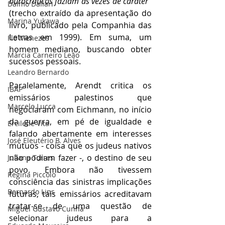
burocráticos faziam as vezes de caráter” 
Dalmo Dallari
(trecho extraído da apresentação do 
Marina Yukawa
livro, publicado pela Companhia das 
Letras em 1999). Em suma, um 
Flo Menezes
homem mediano, buscando obter 
Márcia Carneiro Leão
sucessos pessoais.
Leandro Bernardo
Paralelamente, Arendt critica os 
IBAP
emissários palestinos que 
Marcelo Lucca
negociaram com Eichmann, no início 
da guerra, em pé de igualdade e 
Ercilene Vita
falando abertamente em interesses 
José Eleutério B. Alves
mútuos - coisa que os judeus nativos 
não podiam fazer -, o destino de seu 
Juliana Torres
povo. Embora não tivessem 
Regina Piccolo
consciência das sinistras implicações 
Bernardo Lins
futuras, tais emissários acreditavam 
tratar-se de uma questão de 
Miguel Gustavo Cunha
selecionar judeus para a 