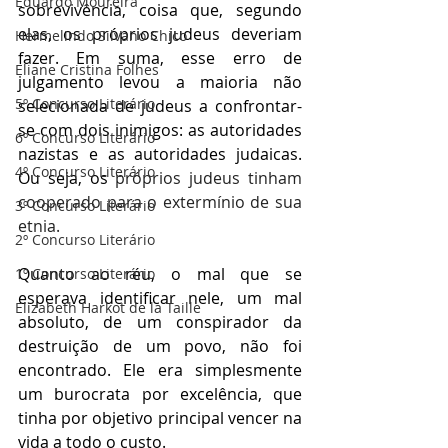
Eduardo Moureira
sobrevivência, coisa que, segundo 
elas, os próprios judeus deveriam 
Hermelindo Silvano Chico
fazer. Em suma, esse erro de 
Eliane Cristina Folhes
julgamento levou a maioria não 
5º Concurso Literário
selecionada de judeus a confrontar-
se com dois inimigos: as autoridades 
6º Concurso Literário
nazistas e as autoridades judaicas. 
4º Concurso Literário
Ou seja, os
 próprios judeus tinham 
cooperado para o extermínio de sua 
3º Concurso Literário
etnia.
2º Concurso Literário
Quanto ao réu, o mal que se 
1º Concurso Literário
esperava identificar nele, um mal 
Elizabeth Harkot de la Taille
absoluto, de um conspirador da 
destruição de um povo, não foi 
encontrado. Ele era simplesmente 
um burocrata por excelência, que 
tinha por objetivo principal vencer na 
vida a todo o custo.