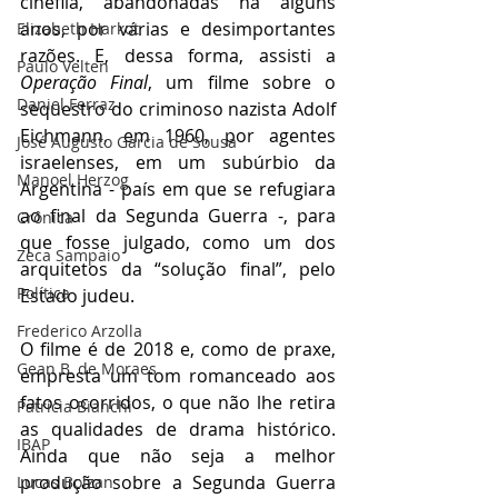
cinéfila, abandonadas há alguns 
anos, por várias e desimportantes 
Elizabeth Harkot
razões. E, dessa forma, assisti a 
Paulo Velten
Operação Final
, um filme sobre o 
Daniel Ferraz
sequestro do criminoso nazista Adolf 
Eichmann, em 1960, por agentes 
José Augusto Garcia de Sousa
israelenses, em um subúrbio da 
Manoel Herzog
Argentina - país em que se refugiara 
ao final da Segunda Guerra -, para 
Crônica
que fosse julgado, como um dos 
Zeca Sampaio
arquitetos da “solução final”, pelo 
Política
Estado judeu.
Frederico Arzolla
O filme é de 2018 e, como de praxe, 
Gean B. de Moraes
empresta um tom romanceado aos 
fatos ocorridos, o que não lhe retira 
Patrícia Bianchi
as qualidades de drama histórico. 
IBAP
Ainda que não seja a 
melhor 
produção sobre a Segunda Guerra 
Lucas Bolzan