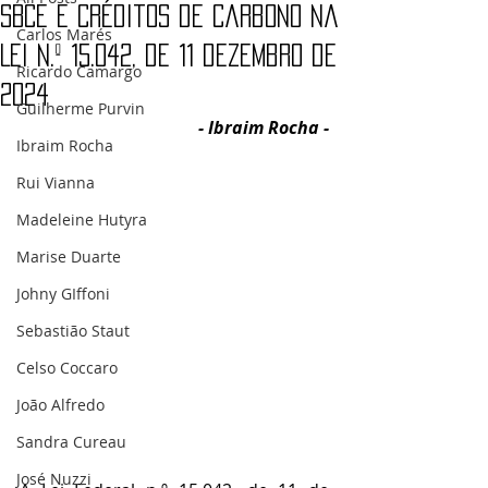
SBCE e Créditos de Carbono na
Carlos Marés
Lei n.º 15.042, de 11 dezembro de
Ricardo Camargo
2024
Guilherme Purvin
- Ibraim Rocha -
Ibraim Rocha
Rui Vianna
Madeleine Hutyra
Marise Duarte
Johny GIffoni
Sebastião Staut
Celso Coccaro
João Alfredo
Sandra Cureau
José Nuzzi