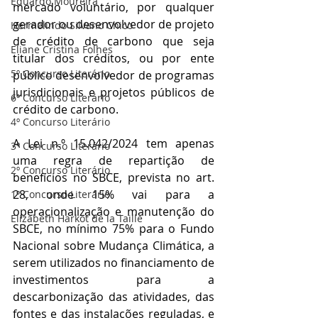
Eduardo Moureira
mercado voluntário, por qualquer 
gerador ou desenvolvedor de projeto 
Hermelindo Silvano Chico
de crédito de carbono que seja 
Eliane Cristina Folhes
titular dos créditos, ou por ente 
5º Concurso Literário
público desenvolvedor de programas 
jurisdicionais e projetos públicos de 
6º Concurso Literário
crédito de carbono.
4º Concurso Literário
A Lei n.º 15.042/2024 tem apenas 
3º Concurso Literário
uma regra de repartição de 
2º Concurso Literário
benefícios no SBCE, prevista no art. 
28, onde 15% vai para a 
1º Concurso Literário
operacionalização e manutenção do 
Elizabeth Harkot de la Taille
SBCE, no mínimo 75% para o Fundo 
Nacional sobre Mudança Climática, a 
serem utilizados no financiamento de 
investimentos para a 
descarbonização das atividades, das 
fontes e das instalações reguladas, e 