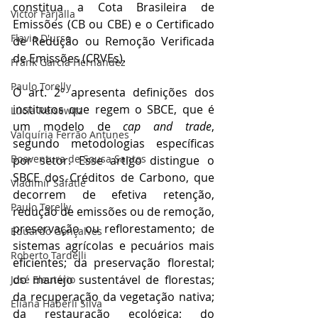
constitua a Cota Brasileira de 
Victor Farjalla
Emissões (CB ou CBE) e o Certificado 
Flavia D'urso
de Redução ou Remoção Verificada 
de Emissões (CRVEs).
Frank García Hernandez
Paulo Torelly
O art. 2º apresenta definições dos 
institutos que regem o SBCE, que é 
Lúcia Reisewitz
um modelo de 
cap and trade
, 
Valquíria Ferrão Antunes
segundo metodologias específicas 
Boaventura de Sousa Santos
por setor. Esse artigo distingue o 
SBCE dos Créditos de Carbono, que 
Vladimir Safatle
decorrem de efetiva retenção, 
Paulo Torelly
redução de emissões ou de remoção, 
preservação ou reflorestamento; de 
Eduardo Gonçalves
sistemas agrícolas e pecuários mais 
Roberto Tardelli
eficientes; da preservação florestal; 
do manejo sustentável de florestas; 
José Eleutério
da recuperação da vegetação nativa; 
Eliana Haberli Silva
da restauração ecológica; do 