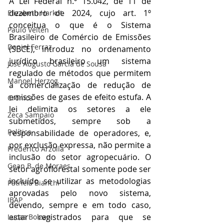
A Lei Federal n.º 15.042, de 11 de 
dezembro de 2024, cujo art. 1º 
Elizabeth Harkot
conceitua o que é o Sistema 
Paulo Velten
Brasileiro de Comércio de Emissões 
Daniel Ferraz
(SBCE), introduz no ordenamento 
jurídico brasileiro um sistema 
José Augusto Garcia de Sousa
regulado de métodos que permitem 
Manoel Herzog
a comercialização de redução de 
emissões de gases de efeito estufa. A 
Crônica
lei delimita os setores a ele 
Zeca Sampaio
submetidos, sempre sob a 
Política
responsabilidade de operadores, e, 
por exclusão expressa, não permite a 
Frederico Arzolla
inclusão do setor agropecuário. O 
Gean B. de Moraes
setor agroflorestal somente pode ser 
incluído se utilizar as metodologias 
Patrícia Bianchi
aprovadas pelo novo sistema, 
IBAP
devendo, sempre e em todo caso, 
estar registrados para que se 
Lucas Bolzan