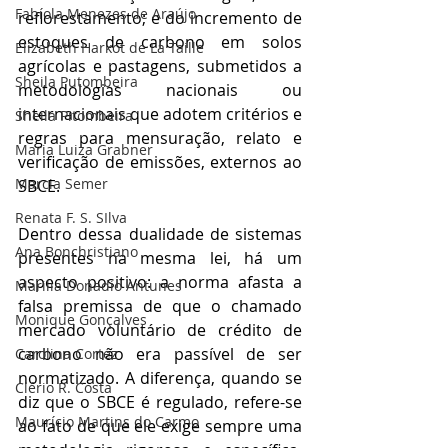
Fabíola Menezes de Araújo
reflorestamento; e do incremento de 
estoques de carbono em solos 
Elizabeth Harkot de La Taille
agrícolas e pastagens, submetidos a 
Sheila Putombeira
metodologias nacionais ou 
internacionais que adotem critérios e 
Sheila Pitombeira
regras para mensuração, relato e 
Maria Luiza Grabner
verificação de emissões, externos ao 
Marcia Semer
SBCE.
Renata F. S. SIlva
Dentro dessa dualidade de sistemas 
Ana Bonchristiano
presentes na mesma lei, há um 
aspecto positivo: a norma afasta a 
Marilia Donadio Antunes
falsa premissa de que o chamado 
Monique Gonçalves
mercado voluntário de crédito de 
carbono não era passível de ser 
Carolina Cortez
normatizado. A diferença, quando se 
Clério R. Costa
diz que o SBCE é regulado, refere-se 
Maurício Martins do Carmo
ao fato de que ele exige sempre uma 