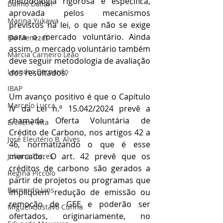
metodologia rigorosa e específica, 
Dalmo Dallari
aprovada pelos mecanismos 
Marina Yukawa
previstos na lei, o que não se exige 
para o mercado voluntário. Ainda 
Flo Menezes
assim, o mercado voluntário também 
Márcia Carneiro Leão
deve seguir metodologia de avaliação 
Leandro Bernardo
dos resultados.
IBAP
Um avanço positivo é que o Capítulo 
Marcelo Lucca
IV da Lei n.º 15.042/2024 prevê a 
chamada Oferta Voluntária de 
Ercilene Vita
Crédito de Carbono, nos artigos 42 a 
José Eleutério B. Alves
46, normatizando o que é esse 
mercado. O art. 42 prevê que os 
Juliana Torres
créditos de carbono são gerados a 
Regina Piccolo
partir de projetos ou programas que 
Bernardo Lins
impliquem redução de emissão ou 
remoção de GEE e poderão ser 
Miguel Gustavo Cunha
ofertados, originariamente, no 