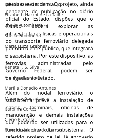
pessoas e de bens. O projeto, ainda 
Fabíola Menezes de Araújo
pendente de publicação no diário 
Elizabeth Harkot de La Taille
oficial do Estado, dispões que o 
Sheila Putombeira
Estado poderá explorar as 
infraestruturas físicas e operacionais 
Sheila Pitombeira
do transporte ferroviário delegada 
Maria Luiza Grabner
por outro ente público, que integrará 
o subsistema. Por este dispositivo, as 
Marcia Semer
ferrovias administradas pelo 
Renata F. S. SIlva
Governo Federal, podem ser 
delegadas ao Estado.
Ana Bonchristiano
Marilia Donadio Antunes
Além do modal ferroviário, o 
Monique Gonçalves
subsistema prevê a instalação de 
pátios, terminais, oficinas de 
Carolina Cortez
manutenção e demais instalações 
Clério R. Costa
que poderão ser utilizadas para o 
funcionamento do subsistema. O 
Maurício Martins do Carmo
referido projeto de lei, já aprovado 