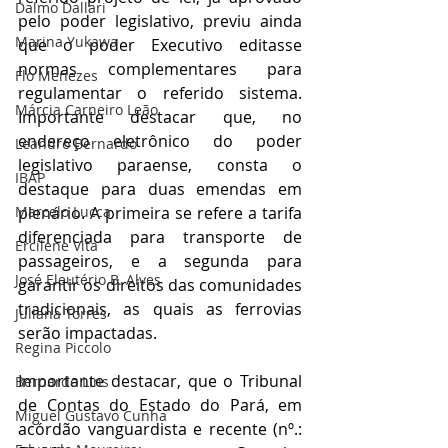
Dalmo Dallari
pelo poder legislativo, previu ainda 
Marina Yukawa
que o poder Executivo editasse 
normas complementares para 
Flo Menezes
regulamentar o referido sistema. 
Márcia Carneiro Leão
Importante destacar que, no 
endereço eletrônico do poder 
Leandro Bernardo
legislativo paraense, consta o 
IBAP
destaque para duas emendas em 
plenário. A primeira se refere a tarifa 
Marcelo Lucca
diferenciada para transporte de 
Ercilene Vita
passageiros, e a segunda para 
José Eleutério B. Alves
garantir os direitos das comunidades 
tradicionais, as quais as ferrovias 
Juliana Torres
serão impactadas.
Regina Piccolo
Importante destacar, que o Tribunal 
Bernardo Lins
de Contas do Estado do Pará, em 
Miguel Gustavo Cunha
acórdão vanguardista e recente (nº.: 