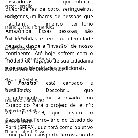
pescadoras, quilombolas, 
Victor Farjalla
quebradeiras de coco, seringueiros, 
indígenas, milhares de pessoas que 
Flavia D'urso
habitam o imenso território 
Frank García Hernandez
Amazônida. Essas pessoas, são 
Paulo Torelly
invisibilizadas e tem sua identidade 
negada, desde a “invasão” de nosso 
Lúcia Reisewitz
continente. Até hoje sofrem com o 
Valquíria Ferrão Antunes
modelo de negação de sua cidadania 
e de suas identidades tradicionais.
Boaventura de Sousa Santos
Vladimir Safatle
“
O Paraíso
” está cansado e 
desiludido. Descobriu que 
Paulo Torelly
recentemente foi aprovado no 
Eduardo Gonçalves
Estado do Pará o projeto de lei nº.: 
Roberto Tardelli
262 de 2019, que institui o 
Subsistema Ferroviário do Estado do 
José Eleutério
Pará (SFEPA), que terá como objetivo 
Eliana Haberli Silva
principal o transporte ferroviário de 