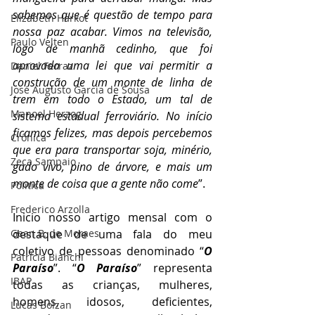
sabemos que é questão de tempo para 
Elizabeth Harkot
nossa paz acabar. Vimos na televisão, 
Paulo Velten
logo de manhã cedinho, que foi 
aprovada uma lei que vai permitir a 
Daniel Ferraz
construção de um monte de linha de 
José Augusto Garcia de Sousa
trem em todo o Estado, um tal de 
Manoel Herzog
sistema estadual ferroviário. No início 
ficamos felizes, mas depois percebemos 
Crônica
que era para transportar soja, minério, 
Zeca Sampaio
gado vivo, pino de árvore, e mais um 
monte de coisa que a gente não come
”.
Política
Frederico Arzolla
Inicio nosso artigo mensal com o 
destaque de uma fala do meu 
Gean B. de Moraes
coletivo de pessoas denominado “
O 
Patrícia Bianchi
Paraíso
”. “
O Paraíso
” representa 
IBAP
todas as crianças, mulheres, 
homens, idosos, deficientes, 
Lucas Bolzan