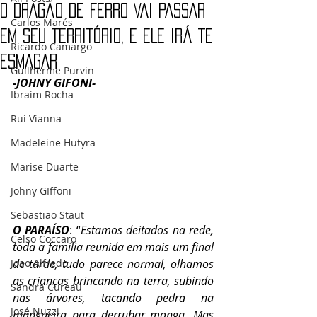
O DRAGÃO DE FERRO VAI PASSAR
Carlos Marés
EM SEU TERRITÓRIO, E ELE IRÁ TE
Ricardo Camargo
ESMAGAR
Guilherme Purvin
-JOHNY GIFONI-
Ibraim Rocha
Rui Vianna
Madeleine Hutyra
Marise Duarte
Johny GIffoni
Sebastião Staut
O PARAÍSO
: “
Estamos deitados na rede, 
Celso Coccaro
toda a família reunida em mais um final 
de tarde, tudo parece normal, olhamos 
João Alfredo
as crianças brincando na terra, subindo 
Sandra Cureau
nas árvores, tacando pedra na 
José Nuzzi
mangueira para derrubar manga. Mas 