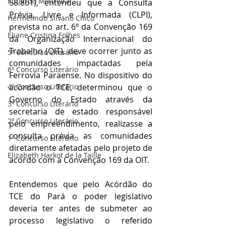
Eduardo Moureira
58.861), entendeu que a Consulta 
Prévia, Livre e Informada (CLPI), 
Hermelindo Silvano Chico
prevista no art. 6º da Convenção 169 
Eliane Cristina Folhes
da Organização Internacional do 
Trabalho (OIT), deve ocorrer junto as 
5º Concurso Literário
comunidades impactadas pela 
6º Concurso Literário
Ferrovia Paraense. No dispositivo do 
acórdão o TCE, determinou que o 
4º Concurso Literário
Governo do Estado através da 
3º Concurso Literário
secretaria de estado responsável 
2º Concurso Literário
pelo empreendimento, realizasse a 
consulta prévia as comunidades 
1º Concurso Literário
diretamente afetadas pelo projeto de 
Elizabeth Harkot de la Taille
acordo com a Convenção 169 da OIT.
Entendemos que pelo Acórdão do 
TCE do Pará o poder legislativo 
deveria ter antes de submeter ao 
processo legislativo o referido 