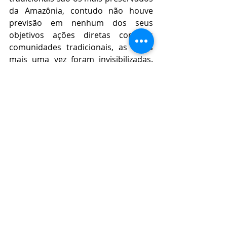
da Amazônia, contudo não houve 
previsão em nenhum dos seus 
objetivos ações diretas com as 
comunidades tradicionais, as quais 
mais uma vez foram invisibilizadas. 
Nem mesmo no Comitê Gestor do 
referido fundo de doação, para 
captação de recursos internacionais 
fora prevista a participação das 
comunidades tradicionais de nosso 
Estado.
Como vemos inúmeras e constantes 
são as violações aos direitos dos 
povos tradicionais. Pelo caminhar do 
processo político e social que 
vivemos, tememos que velhos 
paradigmas como o da tutela, da 