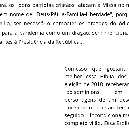
gora, os "bons patriotas cristãos" atacam a Missa no m
, em nome de "Deus-Pátria-Família-Liberdade", porq
ilia, ser necessário combater os dragões do ódio
u para a pandemia como um dragão, sem menciona
antes à Presidência da República...
Confesso que gostaria
melhor essa Bíblia dos 
eleição de 2018, recebera
“bolsominions”, e
personagens de um des
que sempre queriam ter co
seguido incondicional
completo vilão. Essa Bíbli