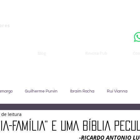
Uma publicaçã
nares
Blog
Revista Pub
Con
amargo
Guilherme Purvin
Ibraim Rocha
Rui Vianna
 de leitura
Sebastião Staut
Celso Coccaro
João Alfredo
Sandra C
IA-FAMÍLIA” E UMA BÍBLIA PECU
-RICARDO ANTONIO L