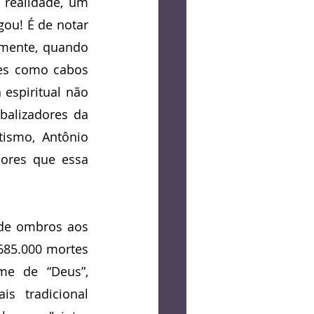
realidade, um 
ou! É de notar 
lmente, quando 
tes como cabos 
 espiritual não 
alizadores da 
ismo, Antônio 
ores que essa 
de ombros aos 
685.000 mortes 
e de “Deus”, 
 tradicional 