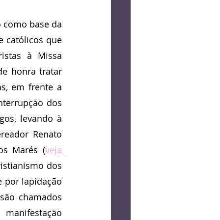
og
Crônica
o como base da 
 católicos que 
Lucas Bolzan
istas à Missa 
 honra tratar 
, em frente a 
nterrupção dos 
os, levando à 
reador Renato 
los Marés (
veja 
istianismo dos 
por lapidação 
 são chamados 
manifestação 