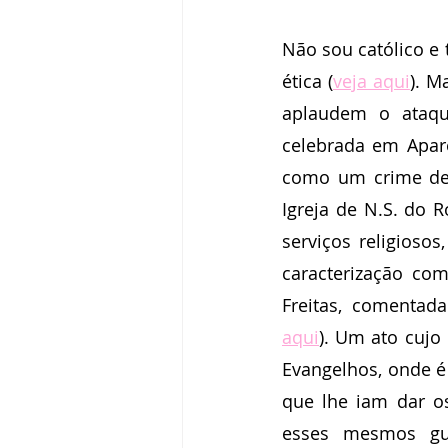
Elizabeth Harkot
Paulo Velten
Não sou católico e 
ética (
veja aqui
). M
Zeca Sampaio
Política
Fr
aplaudem o ataque
celebrada em Apar
Victor Farjalla
Flavia D'urso
como um crime de 
Igreja de N.S. do R
serviços religioso
caracterização co
Freitas, comentada
aqui
). Um ato cujo
Evangelhos, onde é
que lhe iam dar o
esses mesmos gua