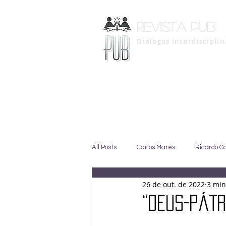
Revista pub
Diálogos Interdiscipli
All Posts
Carlos Marés
Ricardo C
26 de out. de 2022
3 min
Marise Duarte
Johny GIffoni
“DEUS-PÁTR