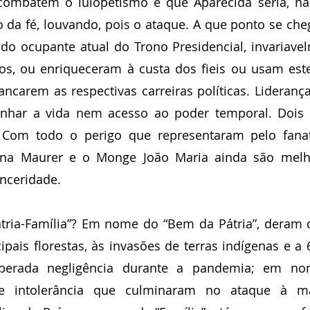
combatem o lulopetismo e que Aparecida seria, na 
 da fé, louvando, pois o ataque. A que ponto se cheg
do ocupante atual do Trono Presidencial, invariave
osos, ou enriqueceram à custa dos fieis ou usam es
vancarem as respectivas carreiras políticas. Liderança
har a vida nem acesso ao poder temporal. Dois b
. Com todo o perigo que representaram pelo fanat
bina Maurer e o Monge João Maria ainda são melh
inceridade.
tria-Família”? Em nome do “Bem da Pátria”, deram 
ipais florestas, às invasões de terras indígenas e a 
berada negligência durante a pandemia; em nom
e intolerância que culminaram no ataque à mais