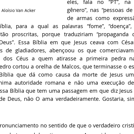
eles, fala no “PT”, na 
gênero”, nas “pessoas de
- Aloísio Van Acker
de armas como express
íblia, para a qual as palavras “fome”, “doença”, 
estão proscritas, porque traduziriam “propaganda 
 Deus”. Essa Bíblia em que Jesus ceava com Césa
es de gladiadores, abençoou os que comerciavam
 dos Céus a quem atirasse a primeira pedra na 
dro cortou a orelha de Malcos, que terminasse o es
 Bíblia que dá como causa da morte de Jesus um
nima autoridade romana e não uma execução de 
Essa Bíblia que tem uma passagem em que diz Jesus
de Deus, não O ama verdadeiramente. Gostaria, sim
ronunciamento no sentido de que o verdadeiro cristi