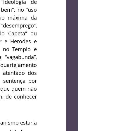
“ideologia de 
 bem”, no “uso 
ão máxima da 
“desemprego”, 
do Capeta” ou 
r e Herodes e 
 no Templo e 
“vagabunda”, 
quartejamento 
 atentado dos 
sentença por 
 que quem não 
, de conhecer 
anismo estaria 