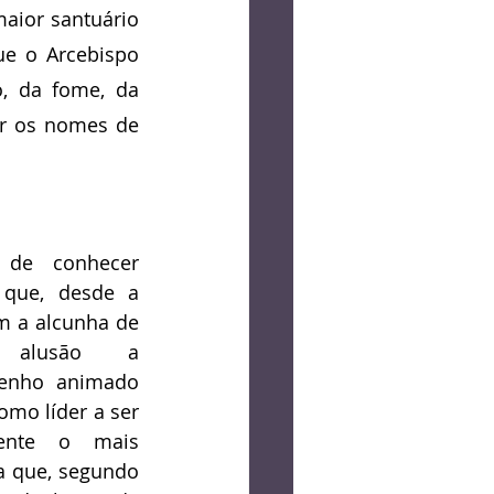
aior santuário 
ue o Arcebispo 
, da fome, da 
r os nomes de 
 de conhecer 
que, desde a 
m a alcunha de 
m alusão a 
enho animado 
mo líder a ser 
mente o mais 
a que, segundo 