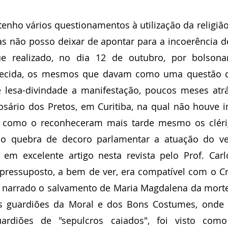
Daniel Ferraz
José Augusto Garcia de Sousa
Manoel Herz
tenho vários questionamentos à utilização da religiã
as não posso deixar de apontar para a incoerência de
ederico Arzolla
Gean B. de Moraes
Patrícia Bianchi
IBAP
 realizado, no dia 12 de outubro, por bolsonar
ecida, os mesmos que davam como uma questão de
Frank García Hernandez
Paulo Torelly
lesa-divindade a manifestação, poucos meses atrás
osário dos Pretos, em Curitiba, na qual não houve i
s, como o reconheceram mais tarde mesmo os clérig
mo quebra de decoro parlamentar a atuação do ve
 em excelente artigo nesta revista pelo Prof. Car
 pressuposto, a bem de ver, era compatível com o Cr
 narrado o salvamento de Maria Magdalena da morte 
s guardiões da Moral e dos Bons Costumes, onde
rdiões de "sepulcros caiados", foi visto como 