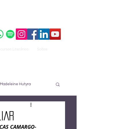
o do
Instituto Brasileiro de Advocacia Pública
cursos Literários
Sobre
Madeleine Hutyra
ureau
José Nuzzi
LIAR
UCAS CAMARGO-