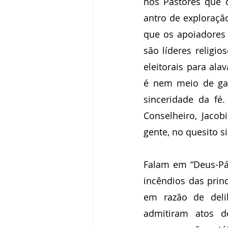
nos Pastores que 
antro de exploração
que os apoiadores 
são líderes religi
eleitorais para ala
é nem meio de gan
sinceridade da fé
Conselheiro, Jaco
gente, no quesito s
Falam em “Deus-Pá
incêndios das princ
em razão de deli
admitiram atos d