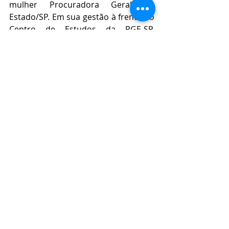
mulher Procuradora Geral do 
Estado/SP. Em sua gestão à frente do 
Centro de Estudos da PGE-SP, 
realizou o módulo experimental de 
capacitação de PLPs e viabilizou a 
aproximação do IBAP com a União de 
Mulheres de São Paulo para a 
realização dos Cursos nos anos 
subsequentes. 
Posts recentes
Ver tudo