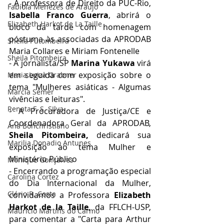
- A professora de Direito da PUC-Rio, 
Fabíola Menezes de Araújo
Isabella Franco Guerra
, abrirá o 
Elizabeth Harkot de La Taille
bloco da tarde com homenagem 
póstuma às associadas da APRODAB 
Sheila Putombeira
Maria Collares e Miriam Fontenelle
Sheila Pitombeira
- A jornalista/SP 
Marina Yukawa
 virá 
em seguida com exposição sobre o 
Maria Luiza Grabner
tema "Mulheres asiáticas - Algumas 
Marcia Semer
vivências e leituras".
Renata F. S. SIlva
- A Procuradora de Justiça/CE e 
Coordenadora Geral da APRODAB, 
Ana Bonchristiano
Sheila Pitombeira, 
dedicará sua 
Marilia Donadio Antunes
exposição ao tema Mulher e 
Ministério Público
Monique Gonçalves
- Encerrando a programação especial 
Carolina Cortez
do Dia Internacional da Mulher, 
Clério R. Costa
convidamos a Professora 
Elizabeth 
Harkot de la Taille
, da FFLCH-USP, 
Maurício Martins do Carmo
para comentar a "Carta para Arthur 