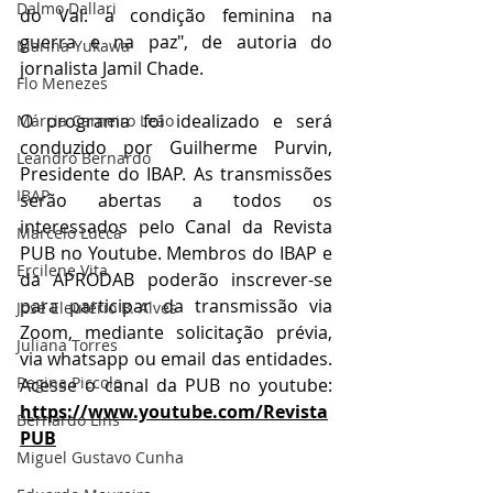
Dalmo Dallari
do Val: a condição feminina na 
guerra e na paz", de autoria do 
Marina Yukawa
jornalista Jamil Chade. 
Flo Menezes
O programa foi idealizado e será 
Márcia Carneiro Leão
conduzido por Guilherme Purvin, 
Leandro Bernardo
Presidente do IBAP. As transmissões 
IBAP
serão abertas a todos os 
interessados pelo Canal da Revista 
Marcelo Lucca
PUB no Youtube. Membros do IBAP e 
Ercilene Vita
da APRODAB poderão inscrever-se 
para participar da transmissão via 
José Eleutério B. Alves
Zoom, mediante solicitação prévia, 
Juliana Torres
via whatsapp ou email das entidades. 
Regina Piccolo
Acesse o canal da PUB no youtube: 
https://www.youtube.com/Revista
Bernardo Lins
PUB
Miguel Gustavo Cunha