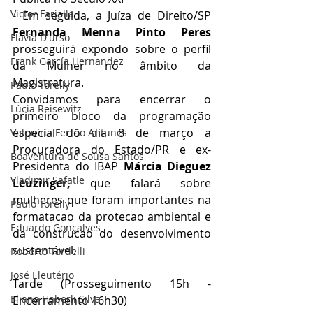
Victor Farjalla
- Em seguida, a Juíza de Direito/SP 
Fernanda Menna Pinto Peres
Flavia D'urso
prosseguirá expondo sobre o perfil 
Frank García Hernandez
da Mulher no âmbito da 
Magistratura.
Paulo Torelly
Convidamos para encerrar o 
Lúcia Reisewitz
primeiro bloco da programação 
especial do dia 8 de março a 
Valquíria Ferrão Antunes
Procuradora do Estado/PR e ex-
Boaventura de Sousa Santos
Presidenta do IBAP 
Márcia Dieguez 
Vladimir Safatle
Leuzinger, 
que falará sobre 
mulheres que foram importantes na 
Paulo Torelly
formatacao da protecao ambiental e 
Eduardo Gonçalves
da construcao do desenvolvimento 
sustentável. 
Roberto Tardelli
José Eleutério
Tarde (Prosseguimento 15h - 
Eliana Haberli Silva
Encerramento 16h30)