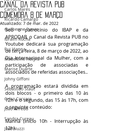
Canal da Revista PUB
Carlos Marés
comemora 8 de Março
Ricardo Camargo
Atualizado:
7 de mar. de 2022
Guilherme Purvin
Sob o patrocínio do IBAP e da 
APRODAB, o Canal da Revista PUB no 
Ibraim Rocha
Youtube dedicará sua programação 
Rui Vianna
de terça-feira, 8 de março de 2022, ao 
Dia Internacional da Mulher, com a 
Madeleine Hutyra
participação de associadas e 
Marise Duarte
associados de referidas associações.. 
Johny GIffoni
A programação estará dividida em 
Sebastião Staut
dois blocos - o primeiro das 10 às 
Celso Coccaro
12h e o segundo, das 15 às 17h, com 
o seguinte conteúdo:
João Alfredo
Sandra Cureau
Manhã (Início 10h - Interrupção às 
12h)
José Nuzzi