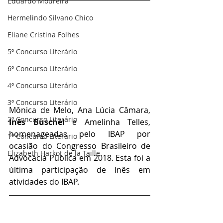
Eduardo Moureira
Hermelindo Silvano Chico
Eliane Cristina Folhes
5º Concurso Literário
6º Concurso Literário
4º Concurso Literário
3º Concurso Literário
Mônica de Melo, Ana Lúcia Câmara, 
2º Concurso Literário
Inês Buschel
 e Amelinha Telles, 
homenageadas pelo IBAP por 
1º Concurso Literário
ocasião do Congresso Brasileiro de 
Elizabeth Harkot de la Taille
Advocacia Pública em 2018. Esta foi a 
última participação de Inês em 
atividades do IBAP. 