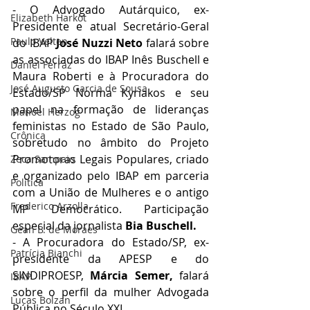
- O Advogado Autárquico, ex-
Elizabeth Harkot
Presidente e atual Secretário-Geral 
Paulo Velten
do IBAP 
José Nuzzi Neto
 falará sobre 
as associadas do IBAP Inês Buschell e 
Daniel Ferraz
Maura Roberti e à Procuradora do 
José Augusto Garcia de Sousa
Estado/SP Norma Kyriakos e seu 
papel na formação de lideranças 
Manoel Herzog
feministas no Estado de São Paulo, 
Crônica
sobretudo no âmbito do Projeto 
Promotoras Legais Populares, criado 
Zeca Sampaio
e organizado pelo IBAP em parceria 
Política
com a União de Mulheres e o antigo 
Frederico Arzolla
MP Democrático. Participação 
especial da jornalista 
Bia Buschell. 
Gean B. de Moraes
- A Procuradora do Estado/SP, ex-
Patrícia Bianchi
presidente da APESP e do 
SINDIPROESP, 
Márcia Semer, 
falará 
IBAP
sobre o perfil da mulher Advogada 
Lucas Bolzan
Pública no Século XXI