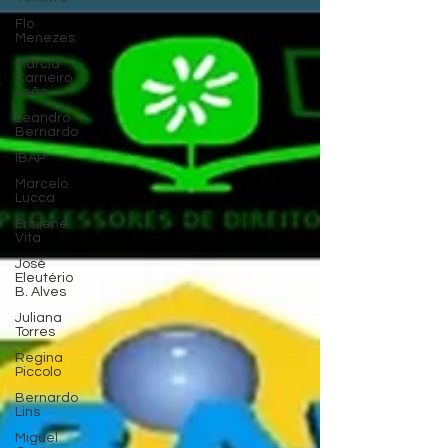
Flo
Menezes
Márcia
Carneiro
Leão
Leandro
Bernardo
IBAP
Marcelo
Lucca
Ercilene
Vita
José
Eleutério
B. Alves
Juliana
Torres
Regina
Piccolo
Bernardo
Lins
Miguel