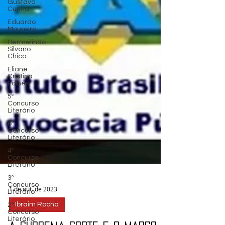
Gustavo
Cunha
Eduardo
Moureira
Hermelindo
Silvano
Chico
Eliane
Cristina
Folhes
5º
Concurso
Literário
6º
Concurso
Literário
4º
Concurso
Literário
3º
Concurso
Literário
2º
Concurso
Literário