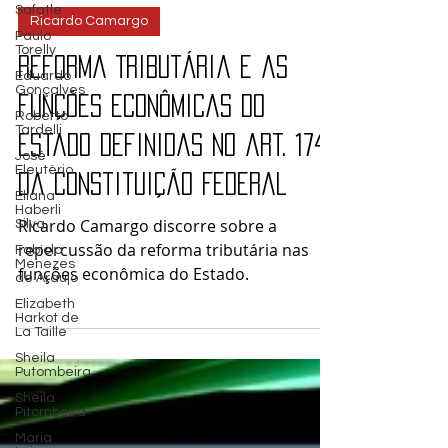
Safatle
27 de mar. de 2024
Paulo
Torelly
Ricardo Camargo
Eduardo
Gonçalves
Reforma Tributária e as
Roberto
Tardelli
funções econômicas do
José
Eleutério
Estado definidas no art. 174
Eliana
Haberli
da Constituição Federal
Silva
Fabíola
Ricardo Camargo discorre sobre a
Menezes
de Araújo
repercussão da reforma tributária nas
Elizabeth
funções econômica do Estado.
Harkot de
La Taille
Sheila
Putombeira
Sheila
Pitombeira
Maria