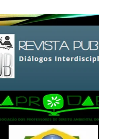
ARAS E O ARGUMENTO PLANO
CONTRA O COMBATE AO
TRABALHO ESCRAVO
Combate ou tolerância ao trabalho
escravo? Ibraim Rocha