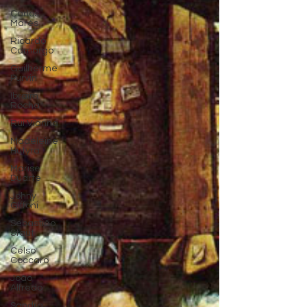
Carlos
Marés
Ricardo
Camargo
Guilherme
Purvin
Ibraim
Rocha
Rui Vianna
Madeleine
Hutyra
Marise
Duarte
Johny
GIffoni
Sebastião
Staut
Celso
Coccaro
João
Alfredo
Sandra