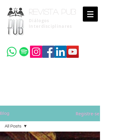
Revista pub
Diálogos
Interdisciplinares
Uma publicação do
Instituto Brasileiro de Advocacia Pública
Registre-se
Blog
All Posts
All Posts