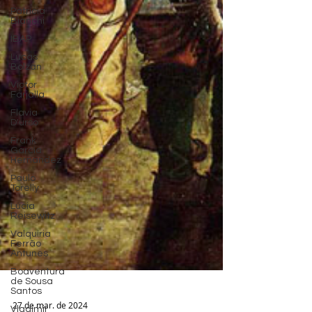
Patrícia
Bianchi
IBAP
Lucas
Bolzan
Victor
Farjalla
Flavia
D'urso
Frank
García
Hernandez
Paulo
Torelly
Lúcia
Reisewitz
Valquíria
Ferrão
Antunes
Boaventura
de Sousa
Santos
Vladimir