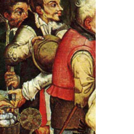
Cureau
José Nuzzi
Elizabeth
Harkot
Paulo
Velten
Daniel
Ferraz
José
Augusto
Garcia de
Sousa
Manoel
Herzog
Crônica
Zeca
Sampaio
Política
Frederico
Arzolla
Gean B.
de Moraes