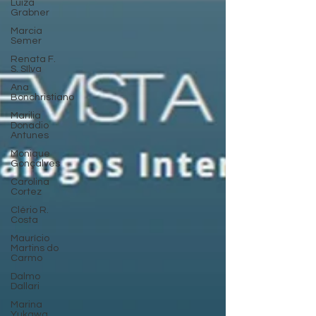
Luiza
Grabner
Marcia
Semer
Renata F.
S. SIlva
Ana
Bonchristiano
Marilia
Donadio
Antunes
Monique
Gonçalves
Carolina
Cortez
Clério R.
Costa
Maurício
Martins do
Carmo
Dalmo
Dallari
Marina
Yukawa