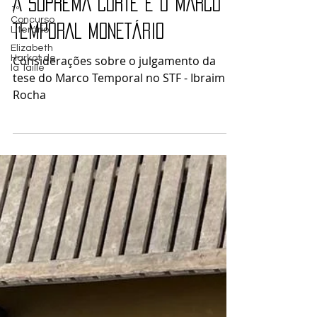
1 de out. de 2023
1º
Concurso
Ibraim Rocha
Literário
Elizabeth
A SUPREMA CORTE E O MARCO
Harkot de
la Taille
TEMPORAL MONETÁRIO
Considerações sobre o julgamento da
tese do Marco Temporal no STF - Ibraim
Rocha